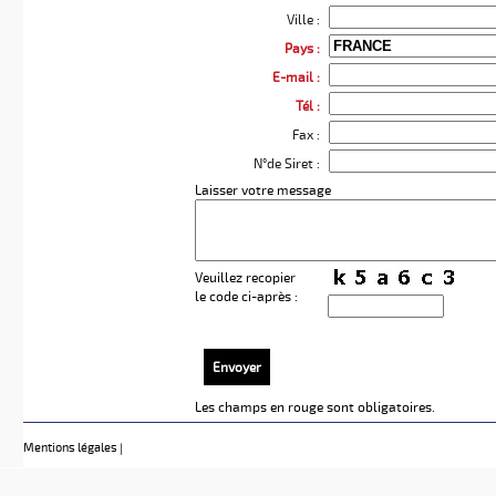
Ville :
Pays :
E-mail :
Tél :
Fax :
N°de Siret :
Laisser votre message
Veuillez recopier
le code ci-après :
Envoyer
Les champs
en rouge
sont obligatoires.
Mentions légales
|