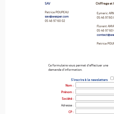
SAV
Chiffrage et
Patrice POUPEAU
Eymeric AR
sav@wesper.com
05.46.97.60.
05 46 97 60 02
Florent AM
05 46 97 60 
contact@we
Patrice PO
Ce formulaire vous permet d'effectuer une
demande d'information.
S'inscrire à la newsletters
Nom :
Prénom :
Société :
Adresse :
CP :