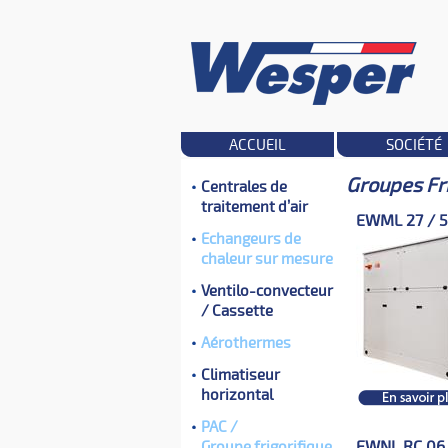
ACCUEIL
SOCIÉTÉ
Groupes Fri
Centrales de
traitement d’air
EWML 27 / 
Echangeurs de
chaleur sur mesure
Ventilo-convecteur
/ Cassette
Aérothermes
Climatiseur
horizontal
PAC /
EWNL RC 06 
Groupe frigorifique