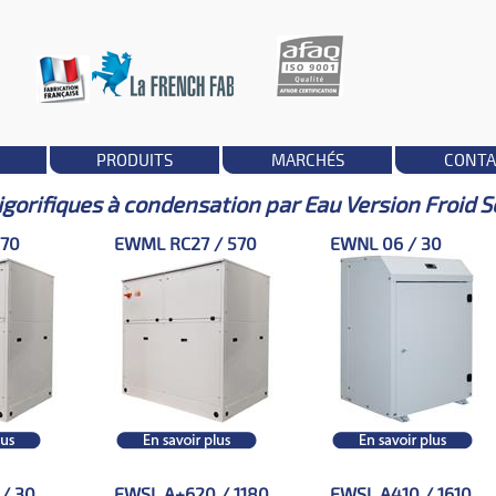
PRODUITS
MARCHÉS
CONTA
gorifiques à condensation par Eau Version Froid S
570
EWML RC27 / 570
EWNL 06 / 30
/ 30
EWSL A+620 / 1180
EWSL A410 / 1610