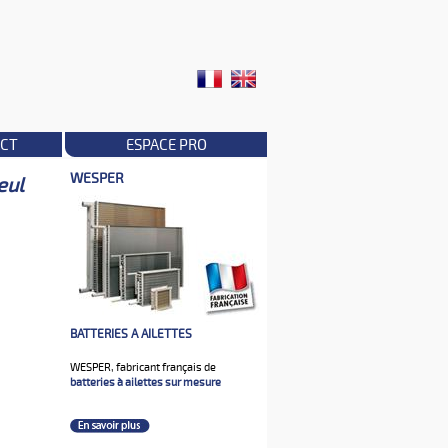
CT
ESPACE PRO
WESPER
eul
BATTERIES A AILETTES
WESPER, fabricant français de
batteries à ailettes sur mesure