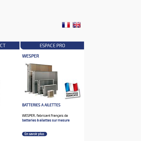
CT
ESPACE PRO
WESPER
BATTERIES A AILETTES
WESPER, fabricant français de
batteries à ailettes sur mesure