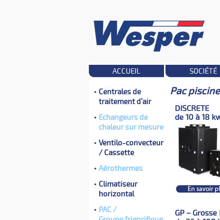
ACCUEIL
SOCIÉTÉ
Pac piscin
Centrales de
traitement d’air
DISCRETE
de 10 à 18 k
Echangeurs de
chaleur sur mesure
Ventilo-convecteur
/ Cassette
Aérothermes
Climatiseur
horizontal
PAC /
GP – Grosse
Groupe frigorifique